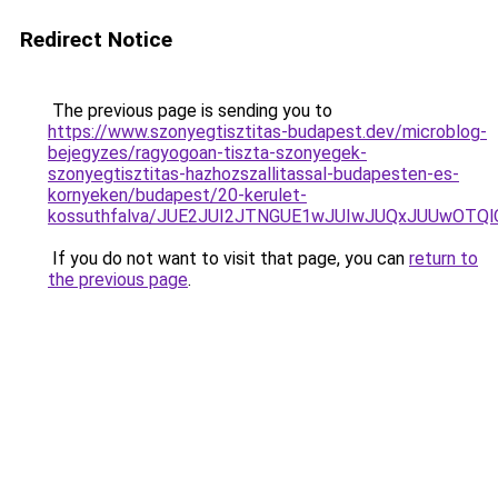
Redirect Notice
The previous page is sending you to
https://www.szonyegtisztitas-budapest.dev/microblog-
bejegyzes/ragyogoan-tiszta-szonyegek-
szonyegtisztitas-hazhozszallitassal-budapesten-es-
kornyeken/budapest/20-kerulet-
kossuthfalva/JUE2JUI2JTNGUE1wJUIwJUQxJUUwOTQl
If you do not want to visit that page, you can
return to
the previous page
.