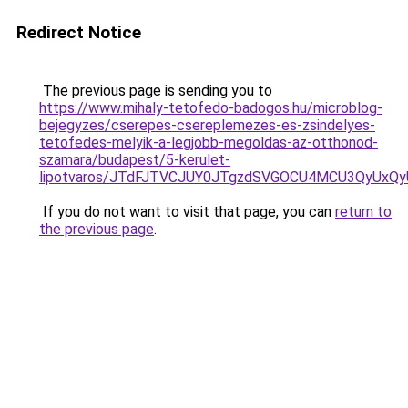
Redirect Notice
The previous page is sending you to
https://www.mihaly-tetofedo-badogos.hu/microblog-
bejegyzes/cserepes-csereplemezes-es-zsindelyes-
tetofedes-melyik-a-legjobb-megoldas-az-otthonod-
szamara/budapest/5-kerulet-
lipotvaros/JTdFJTVCJUY0JTgzdSVGOCU4MCU3QyUxQ
If you do not want to visit that page, you can
return to
the previous page
.