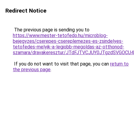
Redirect Notice
The previous page is sending you to
https://www.mester-tetofedo.hu/microblog-
bejegyzes/cserepes-csereplemezes-es-zsindelyes-
tetofedes-melyik-a-legjobb-megoldas-az-otthonod-
szamara/dravakeresztur/JTdFJTVCJUY0JTgzdSVGO
If you do not want to visit that page, you can
return to
the previous page
.