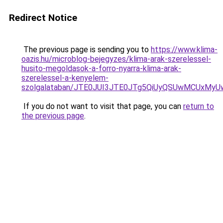
Redirect Notice
The previous page is sending you to
https://www.klima-
oazis.hu/microblog-bejegyzes/klima-arak-szerelessel-
husito-megoldasok-a-forro-nyarra-klima-arak-
szerelessel-a-kenyelem-
szolgalataban/JTE0JUI3JTE0JTg5QiUyQSUwMCUxMy
If you do not want to visit that page, you can
return to
the previous page
.