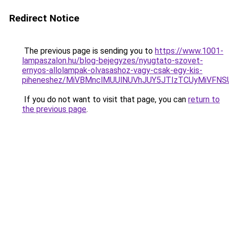
Redirect Notice
The previous page is sending you to
https://www.1001-
lampaszalon.hu/blog-bejegyzes/nyugtato-szovet-
ernyos-allolampak-olvasashoz-vagy-csak-egy-kis-
piheneshez/MiVBMnclMUUlNUVhJUY5JTIzTCUyMiVFN
If you do not want to visit that page, you can
return to
the previous page
.