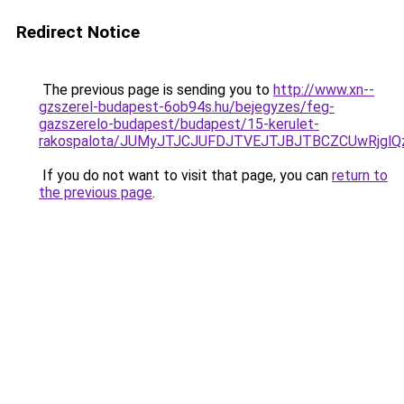
Redirect Notice
The previous page is sending you to
http://www.xn--
gzszerel-budapest-6ob94s.hu/bejegyzes/feg-
gazszerelo-budapest/budapest/15-kerulet-
rakospalota/JUMyJTJCJUFDJTVEJTJBJTBCZCUwRjg
If you do not want to visit that page, you can
return to
the previous page
.