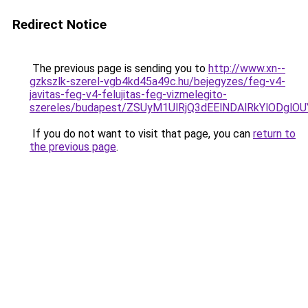
Redirect Notice
The previous page is sending you to
http://www.xn--
gzkszlk-szerel-vgb4kd45a49c.hu/bejegyzes/feg-v4-
javitas-feg-v4-felujitas-feg-vizmelegito-
szereles/budapest/ZSUyM1UlRjQ3dEElNDAlRkYlODg
If you do not want to visit that page, you can
return to
the previous page
.