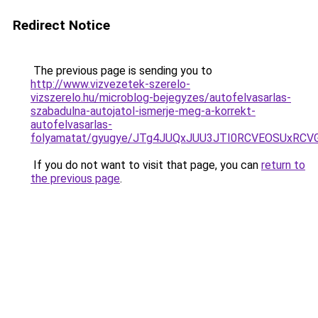
Redirect Notice
The previous page is sending you to
http://www.vizvezetek-szerelo-
vizszerelo.hu/microblog-bejegyzes/autofelvasarlas-
szabadulna-autojatol-ismerje-meg-a-korrekt-
autofelvasarlas-
folyamatat/gyugye/JTg4JUQxJUU3JTI0RCVEOSUxR
If you do not want to visit that page, you can
return to
the previous page
.