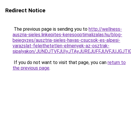
Redirect Notice
The previous page is sending you to
http://wellness-
auszria-sieles.linkepites-keresooptimalizalas.hu/blog-
bejegyzes/ausztria-sieles-havas-csucsok-es-alpesi-
varazslat-felejthetetlen-elmenyek-az-osztrak-
sipalyakon/JUNDJTVFJUIyJTAyJUREJUFFJUVFJUJGJTlG
If you do not want to visit that page, you can
return to
the previous page
.